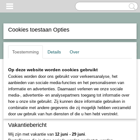
Cookies toestaan Opties
Inloggen
Registreren
Select Language
▼
UW WINKELWAGEN
Toestemming
Details
Over
Geen producten
(0)
Op deze website worden cookies gebruikt
Home
>
Blog
> Hoe grote karpers te lokken ?...
Cookies worden door ons gebruikt voor verkeersanalyse, het
aanbieden van sociale media-functies en het personaliseren van
Op welke manier karper vangen? Hoe grote karpers te
informatie en advertenties. Daarnaast verlenen we onze sociale
media-, advertentie- en analysepartners toegang tot informatie over
lokken ?...
hoe u onze site gebruikt. Zij kunnen deze informatie gebruiken in
Karper is een strijdlustige vis, en om hem te vangen, is
combinatie met andere gegevens die zij mogelijk hebben verzameld
het belangrijk om de juiste technieken te gebruiken en
door uw gebruik van hun diensten of die u hen hebt verstrekt.
de juiste uitrusting en aas te kiezen.
Vakantiebericht
Hengel en uitrusting
Wij zijn met vakantie van
12 juni - 29 juni
.
Karperhengel:
Speciaal ontworpen voor het vangen