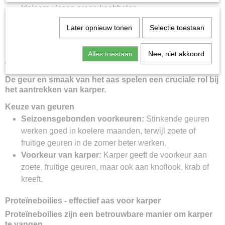
kleinere vissen eraan knabbelen.
Duurzaamheid bij het werpen:
Blijft zelfs bij verre
Later opnieuw tonen
Selectie toestaan
worpen stabiel op de haak, wat de effectiviteit van het
vissen verhoogt.
Alles toestaan
Nee, niet akkoord
Welke geur te kiezen voor karper?
De geur en smaak van het aas spelen een cruciale rol bij
het aantrekken van karper.
Keuze van geuren
Seizoensgebonden voorkeuren:
Stinkende geuren
werken goed in koelere maanden, terwijl zoete of
fruitige geuren in de zomer beter werken.
Voorkeur van karper:
Karper geeft de voorkeur aan
zoete, fruitige geuren, maar ook aan knoflook, krab of
kreeft.
Proteïneboilies - effectief aas voor karper
Proteïneboilies zijn een betrouwbare manier om karper
te vangen.