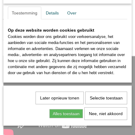
naszym sklepie wędkarskim online oferujemy szeroki wybór
oraz sprzętu wędkarskiego,
akcesoriów wędkarskich
Toestemming
Details
Over
spełniających oczekiwania nawet najbardziej
wymagających klientów. Nasza polska obsługa klienta
zawsze służy pomocą, odpowiadając na wszelkie pytania i
Op deze website worden cookies gebruikt
udzielając fachowych porad.
Cookies worden door ons gebruikt voor verkeersanalyse, het
Teraz nie musisz czytać możesz posłuchać ten
aanbieden van sociale media-functies en het personaliseren van
artykuł ;) .
informatie en advertenties. Daarnaast verlenen we onze sociale
Ok
media-, advertentie- en analysepartners toegang tot informatie over
hoe u onze site gebruikt. Zij kunnen deze informatie gebruiken in
combinatie met andere gegevens die zij mogelijk hebben verzameld
door uw gebruik van hun diensten of die u hen hebt verstrekt.
Later opnieuw tonen
Selectie toestaan
Alles toestaan
Nee, niet akkoord