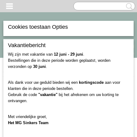
Cookies toestaan Opties
Vakantiebericht
Inloggen
Registreren
Select Language
▼
UW WINKELWAGEN
Geen producten
(0)
Wij zijn met vakantie van
12 juni - 29 juni
.
Bestellingen die in deze periode worden geplaatst, worden
verzonden op
30 juni
.
Home
>
Blog
> Sklep wędkarski online w Holandii
Als dank voor uw geduld bieden wij een
kortingscode
aan voor
Sklep wędkarski online w
klanten die in deze periode bestellen.
Gebruik de code
"vakantie"
bij het afrekenen om uw korting te
Holandii
ontvangen.
Obsługa klienta w języku polskim
Met vriendelijke groet,
Het MG Sinkers Team
Nasz internetowy sklep wędkarski w Holandii to idealne
miejsce dla polskojęzycznych miłośników wędkarstwa. W