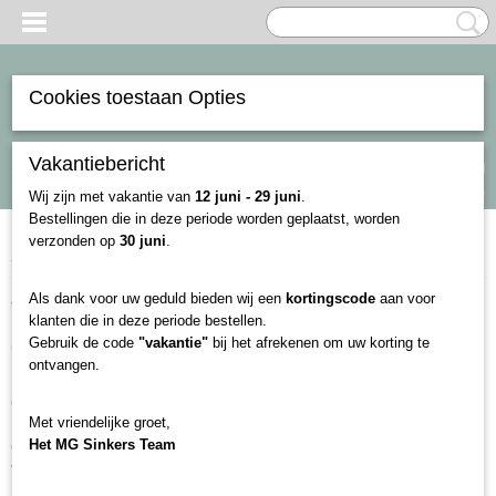
Cookies toestaan Opties
Vakantiebericht
Inloggen
Registreren
Select Language
▼
UW WINKELWAGEN
Geen producten
(0)
Wij zijn met vakantie van
12 juni - 29 juni
.
Bestellingen die in deze periode worden geplaatst, worden
verzonden op
30 juni
.
Home
>
Blog
> Visvergunning Nederland Jouw Toegang tot Onvergetelijke
Als dank voor uw geduld bieden wij een
kortingscode
aan voor
Visvergunning Nederland : Jouw Toegang tot
klanten die in deze periode bestellen.
Gebruik de code
"vakantie"
bij het afrekenen om uw korting te
Onvergetelijke Vissersavonturen!
ontvangen.
Heb je ooit gedroomd van een rustige ochtend aan de waterkant,
omgeven door de natuur, terwijl je wacht op die spannende beet? In
Met vriendelijke groet,
Nederland is dat makkelijker te realiseren dan je denkt. Hier lees je hoe je
Het MG Sinkers Team
een visvergunning (VISpas) kunt verkrijgen en welke regels je moet
volgen om je vissersdroom waar te maken.