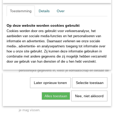
Hoe Verkrijg je een VISpas?
Het proces om een VISpas te bemachtigen is eenvoudig en recht door
Toestemming
Details
Over
zee, zodat je snel aan de waterkant kunt staan met je hengel.
Kies je visvergunning nederland
:
Op deze website worden cookies gebruikt
Begin met het kiezen van een hengelsportvereniging die bij jou
Cookies worden door ons gebruikt voor verkeersanalyse, het
aanbieden van sociale media-functies en het personaliseren van
in de buurt ligt of die je aanspreekt. Je kunt dit gemakkelijk
informatie en advertenties. Daarnaast verlenen we onze sociale
doen via de website van Sportvisserij Nederland.
Ok
media-, advertentie- en analysepartners toegang tot informatie over
Aanvraag en Betaling
:
hoe u onze site gebruikt. Zij kunnen deze informatie gebruiken in
combinatie met andere gegevens die zij mogelijk hebben verzameld
Je kunt je VISpas online aanvragen via de website van de
door uw gebruik van hun diensten of die u hen hebt verstrekt.
gekozen vereniging of Sportvisserij Nederland. Je vult enkele
persoonlijke gegevens in, kiest je lidmaatschap en betaalt de
jaarlijkse bijdrage (meestal tussen de €30 en €45).
Ontvangst van je VISpas ( visvergunning nederland )
Later opnieuw tonen
Selectie toestaan
:
Binnen enkele dagen ontvang je jouw VISpas per post.
Alles toestaan
Nee, niet akkoord
Daarnaast kun je direct gebruik maken van de digitale versie
via de VISplanner-app, waarmee je altijd kunt controleren waar
je mag vissen.