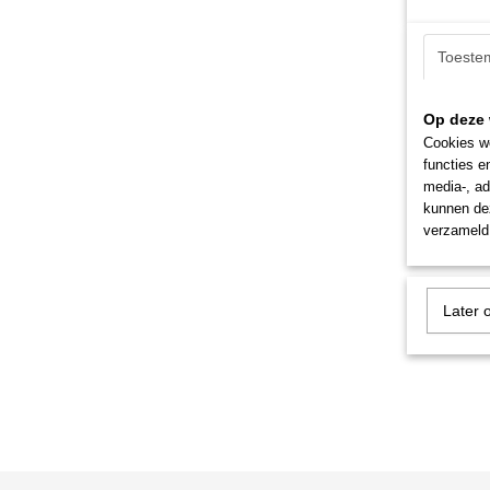
Toeste
Op deze 
Cookies wo
functies e
media-, ad
kunnen dez
verzameld 
Later 