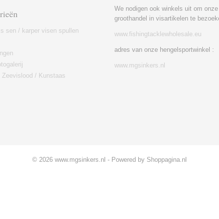
We nodigen ook winkels uit om onze
rieën
groothandel in visartikelen te bezoek
is sen / karper visen spullen
www.fishingtacklewholesale.eu
adres van onze hengelsportwinkel :
ingen
togalerij
www.mgsinkers.nl
/ Zeevislood / Kunstaas
© 2026 www.mgsinkers.nl - Powered by Shoppagina.nl