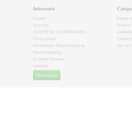
Informatie
Catego
Contact
Karper v
Over ons
Roofvis
ALGEMENE VOORWAARDEN
Aanbied
Privacybeleid
Karper fo
Retourneren/ Klachtenregeling
Zee vis 
Klachtenregeling
Echtheid Reviews
Levering
Herroeping