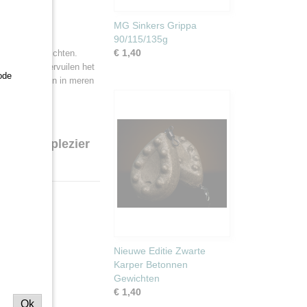
0-550g
MG Sinkers Grippa
90/115/135g
ijnen met een
€ 1,40
voor loden gewichten.
ysteem en vervuilen het
ode
lange afstanden in meren
 u veel plezier
Nieuwe Editie Zwarte
Karper Betonnen
Gewichten
€ 1,40
Ok