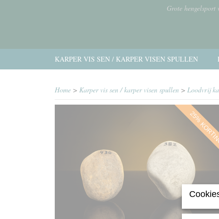
Grote hengelsport
KARPER VIS SEN / KARPER VISEN SPULLEN
Home
>
Karper vis sen / karper visen spullen
>
Loodvrij k
25% KORTI
Cookies