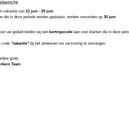
Netto gewicht
0,50 Kg
ebericht
Karper stenen gewichten 35
Bruto gewicht
0,50 Kg
et vakantie van
12 juni - 29 juni
.
Natuursteen gewichten met een groot draaioog zijn ideaal voor onderl
en die in deze periode worden geplaatst, worden verzonden op
30 juni
.
veiligheidsclip. De stenen dobber is een milieuvriendelijk alternatief 
Onze stenen gewichten worden na het breken onderdeel van het ecos
voor uw geduld bieden wij een
kortingscode
aan voor klanten die in deze peri
water niet. Vanwege hun formaat zijn ze ideaal voor het vissen over 
en rivieren.
e code
"vakantie"
bij het afrekenen om uw korting te ontvangen.
elijke groet,
Hengelsport winkel MG Sinkers groet u en wenst
inkers Team
met uw aankopen.