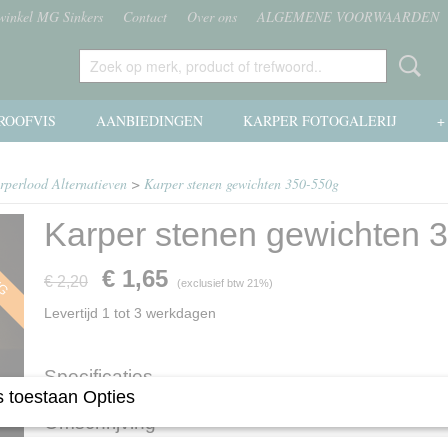
 winkel MG Sinkers
Contact
Over ons
ALGEMENE VOORWAARDEN
ROOFVIS
AANBIEDINGEN
KARPER FOTOGALERIJ
+
arperlood Alternatieven
>
Karper stenen gewichten 350-550g
Karper stenen gewichten 
NG
€ 1,65
€ 2,20
(exclusief btw 21%)
Levertijd 1 tot 3 werkdagen
Specificaties
 toestaan Opties
Productcode
85-3
Omschrijving
Productcode leverancier
85-3