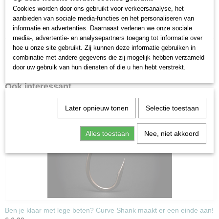
Cookies worden door ons gebruikt voor verkeersanalyse, het
Hengelsport winkel MG Sinkers groet u en wenst
aanbieden van sociale media-functies en het personaliseren van
u veel plezier met uw aankopen.
informatie en advertenties. Daarnaast verlenen we onze sociale
media-, advertentie- en analysepartners toegang tot informatie over
hoe u onze site gebruikt. Zij kunnen deze informatie gebruiken in
combinatie met andere gegevens die zij mogelijk hebben verzameld
door uw gebruik van hun diensten of die u hen hebt verstrekt.
Ook interessant
Later opnieuw tonen
Selectie toestaan
Alles toestaan
Nee, niet akkoord
Ben je klaar met lege beten? Curve Shank maakt er een einde aan!