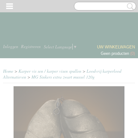
Inloggen
Registreren
Select Language
▼
UW WINKELWAGEN
Geen producten
(0)
Home
>
Karper vis sen / karper visen spullen
>
Loodvrij karperlood
Alternatieven
>
MG Sinkers extra zwart mussel 120g