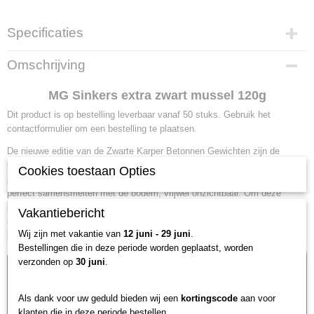
Specificaties
Productcode
Omschrijving
mussel zwart
Netto gewicht
MG Sinkers extra zwart mussel 120g
0,15 Kg
Dit product is op bestelling leverbaar vanaf 50 stuks. Gebruik het
Bruto gewicht
contactformulier om een bestelling te plaatsen.
0,15 Kg
De nieuwe editie van de Zwarte Karper Betonnen Gewichten zijn de
favoriet van klanten, met een "mussel" vorm en kenmerkend door een
Cookies toestaan Opties
zwarte kleur met subtiele lichte vlekjes. Hun unieke ontwerp maakt dat ze
perfect samensmelten met de bodem, vrijwel onzichtbaar. Om deze
bijzondere kleur te zien, dompel je ze onder in water, waar ze een subtiele
Vakantiebericht
maar fascinerende uitstraling krijgen. Een onmisbaar gereedschap voor
Wij zijn met vakantie van
12 juni - 29 juni
.
karpervissers die streven naar perfectie in camouflage.
Bestellingen die in deze periode worden geplaatst, worden
verzonden op
30 juni
.
Als dank voor uw geduld bieden wij een
kortingscode
aan voor
klanten die in deze periode bestellen.