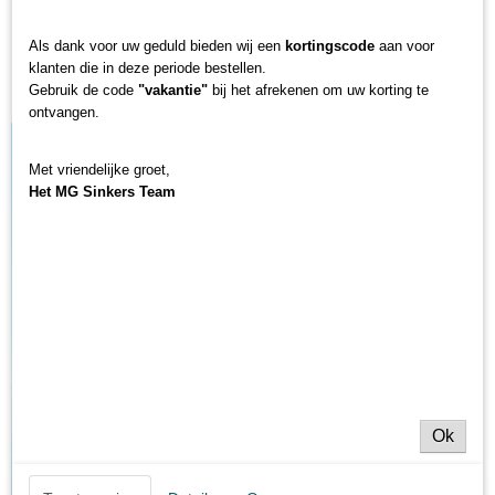
Er zitten 10 wartels in de verpakking
Als dank voor uw geduld bieden wij een
kortingscode
aan voor
Hengelsport winkel MG Sinkers wenst je veel
klanten die in deze periode bestellen.
Gebruik de code
"vakantie"
bij het afrekenen om uw korting te
plezier aan het water met onze producte!
ontvangen.
Met vriendelijke groet,
Het MG Sinkers Team
Ok