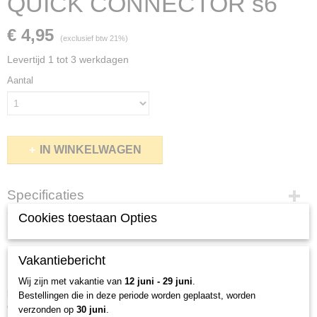
QUICK CONNECTOR s6
€ 4,95
(exclusief btw 21%)
Levertijd 1 tot 3 werkdagen
Aantal
IN WINKELWAGEN
Specificaties
Cookies toestaan Opties
Productcode
Omschrijving
85-10
Bruto gewicht
SWIVEL WITH RING QUICK CONNECTOR s6
Vakantiebericht
0,01 Kg
Perfect voor karperonderlijnen en ronnie rig onderlijnen. Hoge kwaliteit en
Wij zijn met vakantie van
12 juni - 29 juni
.
poedercoating in zwart mat garanderen een lange levensduur en
Bestellingen die in deze periode worden geplaatst, worden
duurzaamheid.
verzonden op
30 juni
.