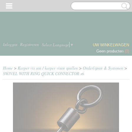
Inloggen
Registreren
Select Language
▼
UW WINKELWAGEN
Geen producten
(0)
Home
>
Karper vis sen / karper visen spullen
>
Onderlijnen & Systemen
>
SWIVEL WITH RING QUICK CONNECTOR s6