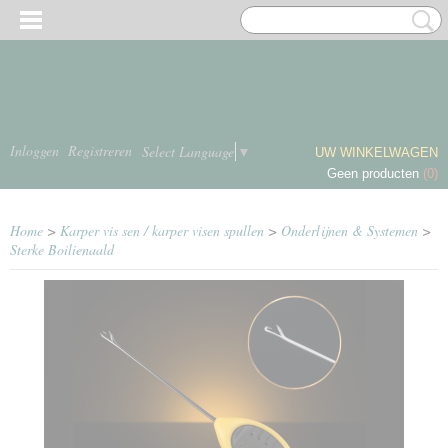
Inloggen
Registreren
Select Language
▼
UW WINKELWAGEN
Geen producten
(0)
Home
>
Karper vis sen / karper visen spullen
>
Onderlijnen & Systemen
>
Sterke Boilienaald