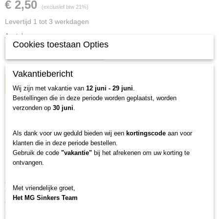
€ 2,50
(exclusief btw 21%)
Levertijd 1 tot 3 werkdagen
Aantal
Cookies toestaan Opties
Vakantiebericht
IN WINKELWAGEN
Wij zijn met vakantie van
12 juni - 29 juni
.
Bestellingen die in deze periode worden geplaatst, worden
verzonden op
30 juni
.
Specificaties
Productcode
Als dank voor uw geduld bieden wij een
kortingscode
aan voor
Omschrijving
n-2
klanten die in deze periode bestellen.
Gebruik de code
"vakantie"
bij het afrekenen om uw korting te
Netto gewicht
Sterke Boilienaald
ontvangen.
0,01 Kg
Innovatieve naal voor het aasen van proteïneballen op de hair, speciaal
Bruto gewicht
ontworpen voor karpervissers, maakt nauwkeurige en probleemloze
0,01 Kg
Met vriendelijke groet,
toepassing van het aas op de hair mogelijk. Met zijn ergonomische vorm
Afmetingen (l,b,h)
Het MG Sinkers Team
en scherpe afwerking garandeert de naald effectiviteit en gebruiksgemak,
7 x 0 x 0 cm
ideaal voor liefhebbers van de kunst van het karpervissen. Verrijk je