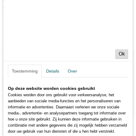
visstrategie met behulp van deze professionele naald voor het aasen van
proteïneballen.
Ook interessant
Ok
Toestemming
Details
Over
Op deze website worden cookies gebruikt
Cookies worden door ons gebruikt voor verkeersanalyse, het
aanbieden van sociale media-functies en het personaliseren van
informatie en advertenties. Daarnaast verlenen we onze sociale
media-, advertentie- en analysepartners toegang tot informatie over
hoe u onze site gebruikt. Zij kunnen deze informatie gebruiken in
Main Line Stop |12 pcs "L"
combinatie met andere gegevens die zij mogelijk hebben verzameld
€ 1,50
door uw gebruik van hun diensten of die u hen hebt verstrekt.