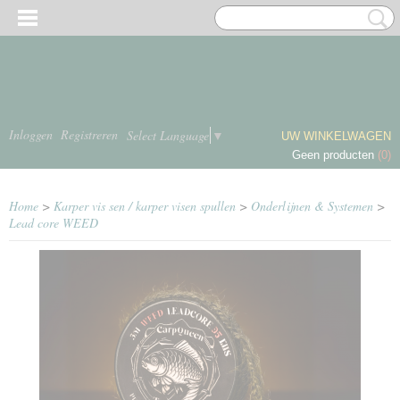
Inloggen
Registreren
Select Language
▼
UW WINKELWAGEN
Geen producten
(0)
Home
>
Karper vis sen / karper visen spullen
>
Onderlijnen & Systemen
>
Lead core WEED