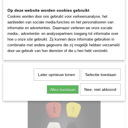
haakschacht.
Op deze website worden cookies gebruikt
Specificaties:
Cookies worden door ons gebruikt voor verkeersanalyse, het
aanbieden van sociale media-functies en het personaliseren van
Lengte (m):
Treksterkte (kg):
Treksterkte (lb):
informatie en advertenties. Daarnaast verlenen we onze sociale
5
19.40
45
media-, advertentie- en analysepartners toegang tot informatie over
Wacht niet langer en koop Carp Queen Lead Core Weed 5
hoe u onze site gebruikt. Zij kunnen deze informatie gebruiken in
m! Hiermee zullen je karpervangsten succesvoller zijn dan
combinatie met andere gegevens die zij mogelijk hebben verzameld
ooit tevoren.
door uw gebruik van hun diensten of die u hen hebt verstrekt.
Later opnieuw tonen
Selectie toestaan
Ook interessant
Alles toestaan
Nee, niet akkoord