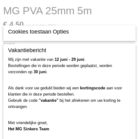
MG PVA 25mm 5m
€ 4,50
(exclusief btw 21%)
Cookies toestaan Opties
Levertijd 1 tot 3 werkdagen
Aantal
Vakantiebericht
Wij zijn met vakantie van
12 juni - 29 juni
.
Bestellingen die in deze periode worden geplaatst, worden
verzonden op
30 juni
.
IN WINKELWAGEN
Als dank voor uw geduld bieden wij een
kortingscode
aan voor
Specificaties
klanten die in deze periode bestellen.
Gebruik de code
"vakantie"
bij het afrekenen om uw korting te
Productcode
ontvangen.
Omschrijving
86-8
Netto gewicht
MG PVA Mesh 25mm 5m
Met vriendelijke groet,
0,05 Kg
Het MG Sinkers Team
Reserve PVA Mesh 25mm zonder tube.
Bruto gewicht