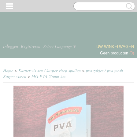
Inloggen
Registreren
Select Language
▼
UW WINKELWAGEN
Geen producten
(0)
Home
>
Karper vis sen / karper visen spullen
>
pva zakjes / pva mesh
Karper vissen
>
MG PVA 25mm 5m