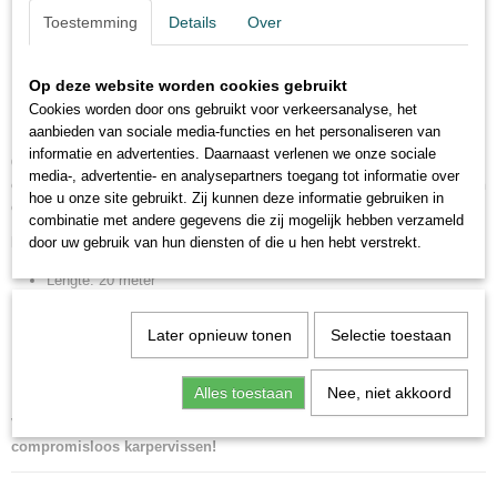
Veelzijdig:
Geschikt voor diverse karpervangsttechnieken, van
Toestemming
Details
Over
vissen met de dobber tot feeder- en method feeder vissen.
Vertrouwd merk:
CarpQueen staat synoniem voor de hoogste
Op deze website worden cookies gebruikt
kwaliteit in de hengelsportbranche, wat de betrouwbaarheid en
Cookies worden door ons gebruikt voor verkeersanalyse, het
duurzaamheid van de lijn garandeert.
aanbieden van sociale media-functies en het personaliseren van
informatie en advertenties. Daarnaast verlenen we onze sociale
CarpQueen Hakenlijnmateriaal is de perfecte keuze voor vissers die
media-, advertentie- en analysepartners toegang tot informatie over
op zoek zijn naar een betrouwbare en veelzijdige lijn die hen in geen
hoe u onze site gebruikt. Zij kunnen deze informatie gebruiken in
enkele situatie in de steek zal laten.
combinatie met andere gegevens die zij mogelijk hebben verzameld
Extra informatie:
door uw gebruik van hun diensten of die u hen hebt verstrekt.
Lengte: 20 meter
Beschikbare sterktes: 15, 20 en 25 lbs
Kleur: bruin-zwart
Later opnieuw tonen
Selectie toestaan
Materiaal: synthetische vlecht
Merk: CarpQueen
Alles toestaan
Nee, niet akkoord
Vertrouw op CarpQueen Hakenlijnmateriaal en geniet van
compromisloos karpervissen!