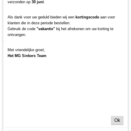
verzonden op
30 juni
.
Deze lijn, verkrijgbaar in drie sterktes (15, 20 en 25 lbs) en een lengte van
20 meter, biedt ongeëvenaarde breeksterkte, zelfs in de zwaarste
Als dank voor uw geduld bieden wij een
kortingscode
aan voor
visomstandigheden. Gemaakt van hoogwaardige materialen, garandeert
klanten die in deze periode bestellen.
het weerstand tegen slijtage en knopen, waardoor probleemloos haken
Gebruik de code
"vakantie"
bij het afrekenen om uw korting te
knopen en perfecte aaspresentaties mogelijk zijn.
ontvangen.
Waarom kiezen voor CarpQueen Hook Line materiaal?
Met vriendelijke groet,
Uitzonderlijke sterkte:
De lijn is ongelooflijk sterk en biedt
Het MG Sinkers Team
verschillende sterktes (15, 20 en 25 lbs) om aan uw behoeften en
visvoorkeuren te voldoen.
Zachte constructie:
Ondanks zijn sterkte is de lijn uitzonderlijk
zacht, wat zorgt voor natuurlijke aasbewegingen en het risico op het
verspannen van vissen minimaliseert.
Perfecte camouflage:
De bruin-zwarte kleur camoufleert de lijn
perfect op de bodem, waardoor hij praktisch onzichtbaar is voor
voorzichtige karpers.
Gemakkelijk te knopen:
De gladde en zachte constructie van de
Ok
lijn maakt het knopen van haken eenvoudig, zelfs in moeilijke
omstandigheden.