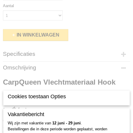
Aantal
IN WINKELWAGEN
Specificaties
Productcode
Omschrijving
h-2
Netto gewicht
CarpQueen Vlechtmateriaal Hook
0,10 Kg
Bruto gewicht
Line - Sterkte, Zacht en Camouflage
Cookies toestaan Opties
0,10 Kg
in Één!
Vakantiebericht
Op zoek naar een haaklijnmateriaal dat uitzonderlijke sterkte,
Wij zijn met vakantie van
12 juni - 29 juni
.
zachtheid en perfecte camouflage combineert? CarpQueen
Bestellingen die in deze periode worden geplaatst, worden
Hakenlijnmateriaal is de perfecte keuze voor veeleisende vissers!