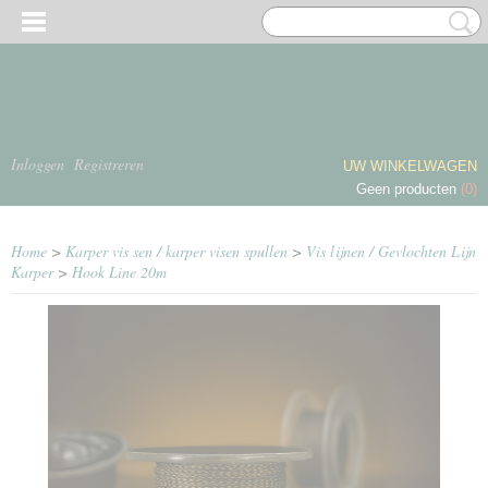
Inloggen
Registreren
UW WINKELWAGEN
Geen producten
(0)
Home
>
Karper vis sen / karper visen spullen
>
Vis lijnen / Gevlochten Lijn
Karper
>
Hook Line 20m