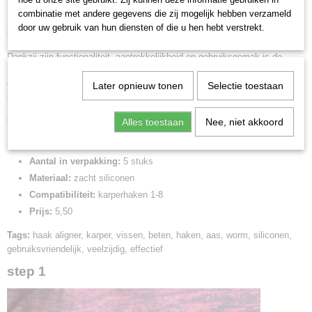
bliksemsnelle haking.
combinatie met andere gegevens die zij mogelijk hebben verzameld
door uw gebruik van hun diensten of die u hen hebt verstrekt.
karpervisser
Hook Aligners Worm - De perfecte keuze voor elke
!
Dankzij zijn functionaliteit, aantrekkelijkheid en gebruiksgemak is de
Hook Aligners Worm een haak aligner die zeker een vast onderdeel wordt
van je visuitrusting. Bestel hem vandaag nog en ervaar hoe effectief hij je
Later opnieuw tonen
Selectie toestaan
kansen op het vangen van indrukwekkende karpers kan vergroten!
Extra informatie:
Alles toestaan
Nee, niet akkoord
Beschikbare kleuren:
geel, rood, grijs, lichtgrijs, zwart
Aantal in verpakking:
5 stuks
Materiaal:
zacht siliconen
Compatibiliteit:
karperhaken 1-8
Prijs:
5,50
Tags:
haak aligner, karper, vissen, beten, haken, aas, worm, siliconen,
gebruiksvriendelijk, veelzijdig, effectief
step 1