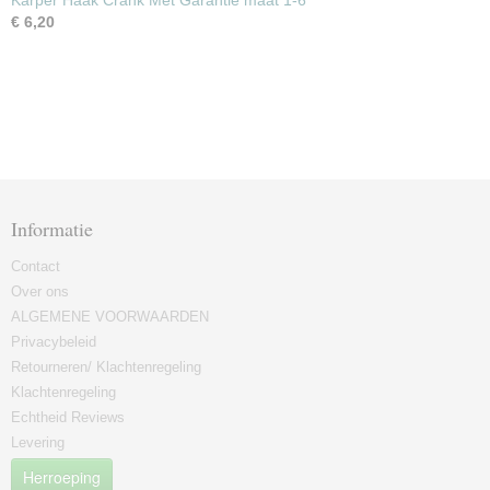
Karper Haak Crank Met Garantie maat 1-6
€ 6,20
Informatie
Contact
Over ons
ALGEMENE VOORWAARDEN
Privacybeleid
Retourneren/ Klachtenregeling
Klachtenregeling
Echtheid Reviews
Levering
Herroeping