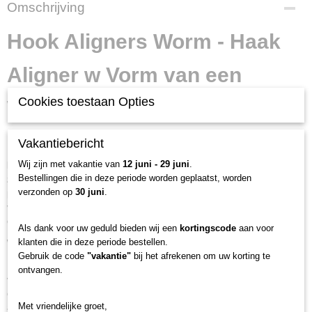
Productcode
Omschrijving
254-122
Netto gewicht
Hook Aligners Worm - Haak
0,01 Kg
Bruto gewicht
Aligner w Vorm van een
0,01 Kg
Cookies toestaan Opties
Worm voor Effectief
Karpervissen
Vakantiebericht
Wij zijn met vakantie van
12 juni - 29 juni
.
Ben je op zoek naar een manier om meer karperbeten te krijgen en
Bestellingen die in deze periode worden geplaatst, worden
ze stevig te haken? Dan is de Hook Aligners Worm haak aligner de
verzonden op
30 juni
.
perfecte oplossing!
Dit innovatieve product combineert de functionaliteit
van een haak aligner met de aantrekkelijkheid van aas, waardoor het een
onmisbaar hulpmiddel is voor elke karpervisser.
Als dank voor uw geduld bieden wij een
kortingscode
aan voor
klanten die in deze periode bestellen.
Wat is de Haak Aligners Worm?
Gebruik de code
"vakantie"
bij het afrekenen om uw korting te
De Hook Aligners Worm is een kleine, siliconen haak aligner in de vorm
ontvangen.
van een worm die aan de onderlijn wordt bevestigd en helpt de haak in de
optimale positie te zetten voor haken. De unieke vorm draait de haak niet
Met vriendelijke groet,
alleen met de punt naar beneden, maar imiteert ook natuurlijk karpervoer,