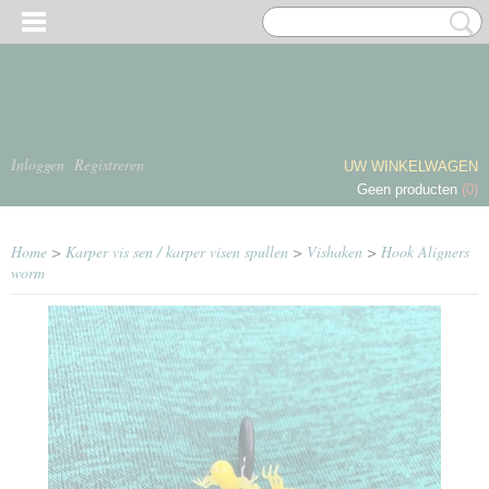
Inloggen
Registreren
UW WINKELWAGEN
Geen producten
(0)
Home
>
Karper vis sen / karper visen spullen
>
Vishaken
>
Hook Aligners
worm