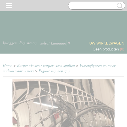
Inloggen
Registreren
Select Language
▼
UW WINKELWAGEN
Geen producten
(0)
Home
>
Karper vis sen / karper visen spullen
>
Vissersfiguren en meer
cadeau voor vissers
>
Figuur van een spin