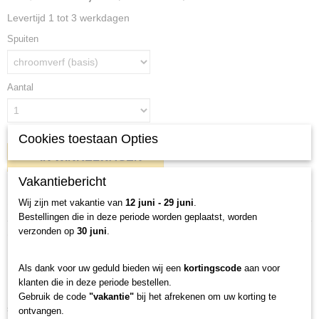
Levertijd 1 tot 3 werkdagen
Spuiten
Aantal
Cookies toestaan Opties
IN WINKELWAGEN
Vakantiebericht
Specificaties
Wij zijn met vakantie van
12 juni - 29 juni
.
Bestellingen die in deze periode worden geplaatst, worden
Productcode
verzonden op
30 juni
.
Omschrijving
17
Bruto gewicht
Figuur van een spin
Als dank voor uw geduld bieden wij een
kortingscode
aan voor
0,12 Kg
klanten die in deze periode bestellen.
Afmetingen (l,b,h)
Een prachtig beeld van een spin gemaakt van antieke lepels, staven en
Gebruik de code
"vakantie"
bij het afrekenen om uw korting te
15 x 14 x 6 cm
schroeven.
ontvangen.