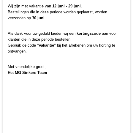
Wij zijn met vakantie van
12 juni - 29 juni
.
Bestellingen die in deze periode worden geplaatst, worden
IN WINKELWAGEN
verzonden op
30 juni
.
Specificaties
Als dank voor uw geduld bieden wij een
kortingscode
aan voor
klanten die in deze periode bestellen.
Productcode
Gebruik de code
"vakantie"
bij het afrekenen om uw korting te
K-1220
ontvangen.
Netto gewicht
0,01 Kg
Met vriendelijke groet,
Ook interessant
Bruto gewicht
Het MG Sinkers Team
0,01 Kg