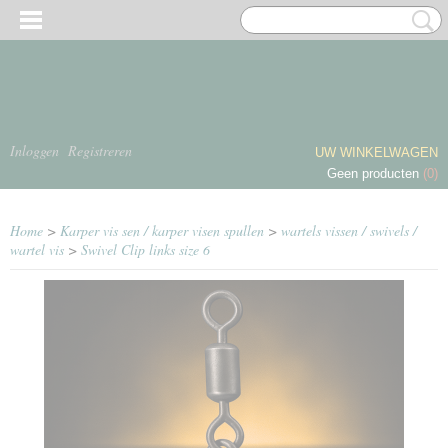
Inloggen
Registreren
UW WINKELWAGEN
Geen producten
(0)
Home
>
Karper vis sen / karper visen spullen
>
wartels vissen / swivels /
wartel vis
>
Swivel Clip links size 6