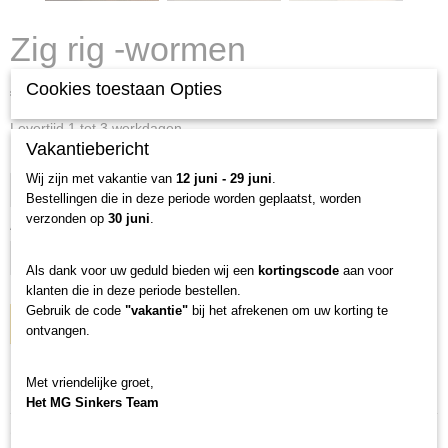
Zig rig -wormen
Cookies toestaan Opties
€ 3,49
(exclusief btw 21%)
Levertijd 1 tot 3 werkdagen
Vakantiebericht
Kleur
Wij zijn met vakantie van
12 juni - 29 juni
.
Bestellingen die in deze periode worden geplaatst, worden
verzonden op
30 juni
.
Aantal
Als dank voor uw geduld bieden wij een
kortingscode
aan voor
klanten die in deze periode bestellen.
Gebruik de code
"vakantie"
bij het afrekenen om uw korting te
IN WINKELWAGEN
ontvangen.
Met vriendelijke groet,
Specificaties
Het MG Sinkers Team
Productcode
Omschrijving
Z-1-56