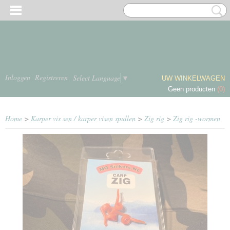
Inloggen
Registreren
Select Language
▼
UW WINKELWAGEN
Geen producten
(0)
Home
>
Karper vis sen / karper visen spullen
>
Zig rig
>
Zig rig -wormen