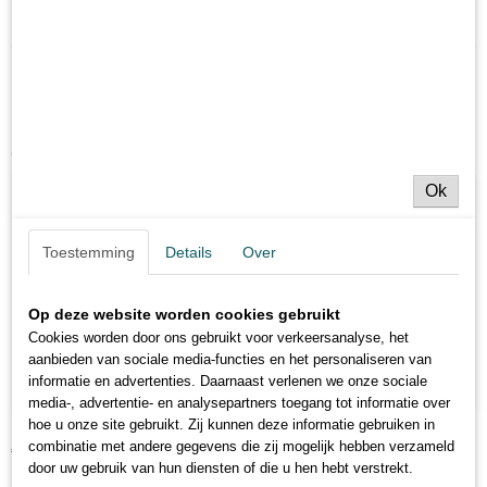
Netto gewicht
Zig rig-wormen 5 st
0,01 Kg
Ook interessant
Ok
Toestemming
Details
Over
Op deze website worden cookies gebruikt
Cookies worden door ons gebruikt voor verkeersanalyse, het
aanbieden van sociale media-functies en het personaliseren van
informatie en advertenties. Daarnaast verlenen we onze sociale
media-, advertentie- en analysepartners toegang tot informatie over
hoe u onze site gebruikt. Zij kunnen deze informatie gebruiken in
Karper hook "V" met garantie
combinatie met andere gegevens die zij mogelijk hebben verzameld
€ 6,20
door uw gebruik van hun diensten of die u hen hebt verstrekt.