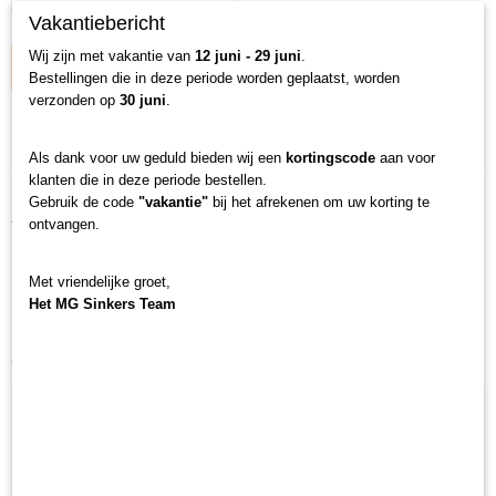
Vakantiebericht
Wij zijn met vakantie van
12 juni - 29 juni
.
IN WINKELWAGEN
Bestellingen die in deze periode worden geplaatst, worden
verzonden op
30 juni
.
Specificaties
Als dank voor uw geduld bieden wij een
kortingscode
aan voor
Productcode
klanten die in deze periode bestellen.
Omschrijving
T-2
Gebruik de code
"vakantie"
bij het afrekenen om uw korting te
ontvangen.
Tungsten Sinker prijs per 1 s
Netto gewicht
0,01 Kg
Bruto gewicht
Met vriendelijke groet,
0,01 Kg
Het MG Sinkers Team
Ook interessant