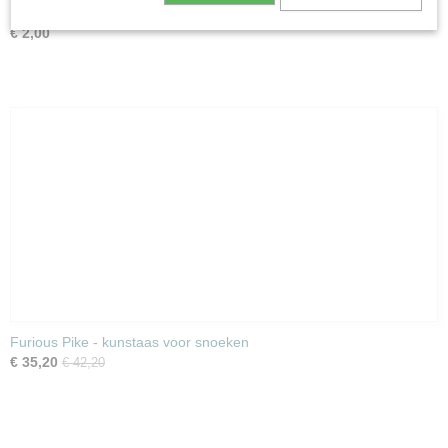
Pike Black Leader 30 cm
€ 2,00
Furious Pike - kunstaas voor snoeken
€ 35,20
€ 42,20