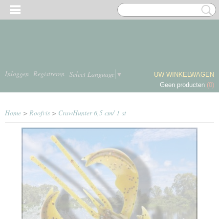
Inloggen
Registreren
Select Language
▼
UW WINKELWAGEN
Geen producten
(0)
Home
>
Roofvis
>
CrawHunter 6,5 cm/ 1 st