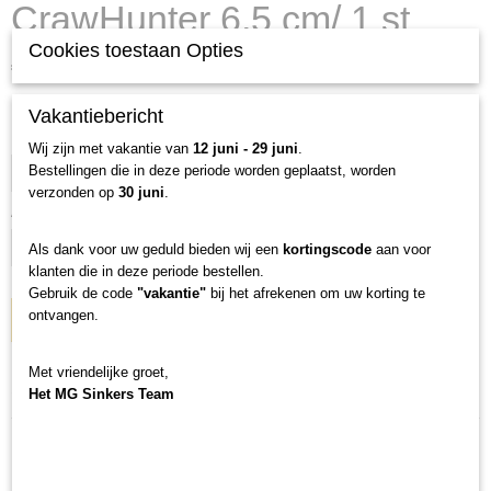
CrawHunter 6,5 cm/ 1 st
Cookies toestaan Opties
€ 0,99
(exclusief btw 21%)
Levertijd 1 tot 3 werkdagen
Vakantiebericht
Kleur
Wij zijn met vakantie van
12 juni - 29 juni
.
Bestellingen die in deze periode worden geplaatst, worden
verzonden op
30 juni
.
Aantal
Als dank voor uw geduld bieden wij een
kortingscode
aan voor
klanten die in deze periode bestellen.
Gebruik de code
"vakantie"
bij het afrekenen om uw korting te
ontvangen.
IN WINKELWAGEN
Met vriendelijke groet,
Specificaties
Het MG Sinkers Team
Productcode
KA-1-2-192
Netto gewicht