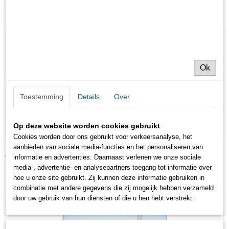
0,01 Kg
Ook interessant
Bruto gewicht
0,01 Kg
Afmetingen (l,b,h)
6,50 x 0 x 0 cm
Ok
Toestemming
Details
Over
Op deze website worden cookies gebruikt
Cookies worden door ons gebruikt voor verkeersanalyse, het
Lood Jighead 5g - 20 g
aanbieden van sociale media-functies en het personaliseren van
€ 1,00
informatie en advertenties. Daarnaast verlenen we onze sociale
media-, advertentie- en analysepartners toegang tot informatie over
hoe u onze site gebruikt. Zij kunnen deze informatie gebruiken in
combinatie met andere gegevens die zij mogelijk hebben verzameld
door uw gebruik van hun diensten of die u hen hebt verstrekt.