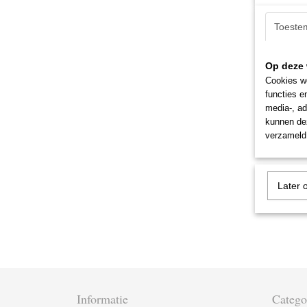
Toeste
Op deze 
Cookies wo
functies e
media-, ad
kunnen dez
verzameld 
Later 
Informatie
Catego