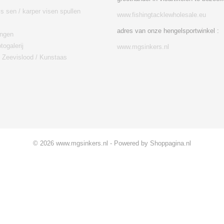
is sen / karper visen spullen
www.fishingtacklewholesale.eu
adres van onze hengelsportwinkel :
ingen
togalerij
www.mgsinkers.nl
/ Zeevislood / Kunstaas
© 2026 www.mgsinkers.nl - Powered by Shoppagina.nl