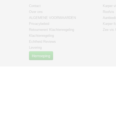
Contact
Karper v
Over ons
Roofvis
ALGEMENE VOORWAARDEN
Aanbied
Privacybeleid
Karper fo
Retourneren/ Klachtenregeling
Zee vis 
Klachtenregeling
Echtheid Reviews
Levering
Herroeping