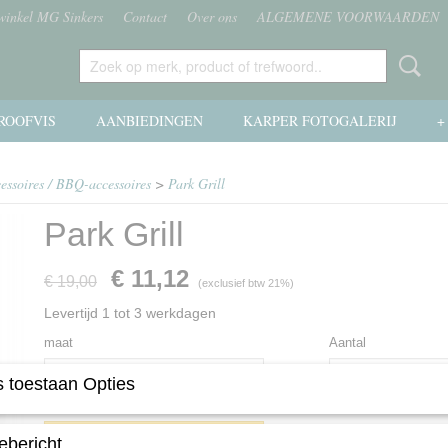
 winkel MG Sinkers
Contact
Over ons
ALGEMENE VOORWAARDEN
ROOFVIS
AANBIEDINGEN
KARPER FOTOGALERIJ
+
essoires / BBQ-accessoires
>
Park Grill
Park Grill
€ 11,12
€ 19,00
(exclusief btw 21%)
Levertijd 1 tot 3 werkdagen
maat
Aantal
 toestaan Opties
IN WINKELWAGEN
ebericht