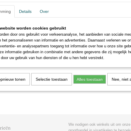
in de buitenlucht, de "Parkgrill" is de perfecte metgezel. Met zijn dr
bediening en compacte formaat is deze kleine grill een must-have voo
mming
Details
Over
buiten kookt en geniet van de sfeer van een park. Bestel vandaag nog 
maak van elke buitenmaaltijd een onvergetelijke ervaring!
website worden cookies gebruikt
rden door ons gebruikt voor verkeersanalyse, het aanbieden van sociale med
n het personaliseren van informatie en advertenties. Daarnaast verlenen we o
vertentie- en analysepartners toegang tot informatie over hoe u onze site gebru
e informatie gebruiken in combinatie met andere gegevens die zij mogelijk 
door uw gebruik van hun diensten of die u hen hebt verstrekt.
opnieuw tonen
Selectie toestaan
Alles toestaan
Nee, niet 
We nodigen ook winkels uit om onze
rieën
groothandel in visartikelen te bezoek