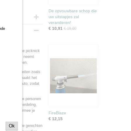
De opvouwbare schop die
uw uitstapjes zal
veranderen!
€ 10,91
ode
€ 18,00
een romantische picknick
orden gezet en neemt
rtoe kunt nemen.
 buitenactiviteiten zoals
cte formaat maakt het
zelfs in de auto, zodat
 eten voor twee personen
kmatige hitteverdeling,
en handvat waarmee je
FireBlaze
€ 12,15
eerlijk gegrilde gerechten
Ok