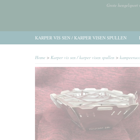
Grote hengelsport
KARPER VIS SEN / KARPER VISEN SPULLEN
Home
>
Karper vis sen / karper visen spullen
>
kampeeracc