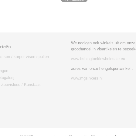
We nodigen ook winkels uit om onze
rieën
groothandel in visartikelen te bezoek
is sen / karper visen spullen
www.fishingtacklewholesale.eu
adres van onze hengelsportwinkel :
ingen
togalerij
www.mgsinkers.nl
/ Zeevislood / Kunstaas