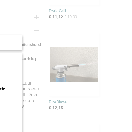
Park Grill
€ 11,12
€ 19,00
bel koken buitenshuis!
herm - Krachtig,
g van de natuur
indscherm
is een
ode
 niveau tilt. Deze
, biedt een scala
FireBlaze
rhogen en uw
€ 12,15