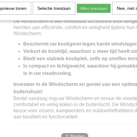
minimaliseert de noodzaak aan onderhoud.
opnieuw tonen
Selectie toestaan
Alles toestaan
Nee, niet 
Windscherm: De perfecte keuze voor hengelsportlief
De Windscherm is een onmisbaar accessoire voor henge
hechten aan efficiëntie, comfort en veiligheid tijdens hun
Windscherm:
Beschermt uw kookgerei tegen harde windvlagen
Verkort de kooktijd, waardoor u meer tijd heeft om
Biedt een stabiele kookplek, zelfs op oneffen terr
Is compact en lichtgewicht, waardoor hij gemakk
is in uw visuitrusting.
Investeer in de Windscherm en geniet van een optim
buitenshuis!
Bestel vandaag nog uw Windscherm en ervaar de voordele
comfortabel en veilig koken in de buitenlucht. De Windsc
keuze voor vissers, kampeerders en outdoorliefhebbers 
aan kwaliteit en functionaliteit.