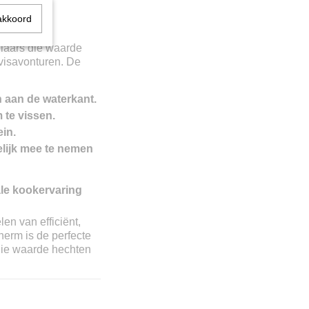
akkoord
hebbers!
laars die waarde
 visavonturen. De
 aan de waterkant.
 te vissen.
ein.
elijk mee te nemen
ale kookervaring
n van efficiënt,
herm is de perfecte
die waarde hechten