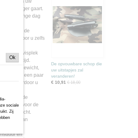
warmte van uw
gelijkmatiger gaart.
die na een lange dag
n.
tructie van de
nd, waardoor u zelfs
deaal voor
 favoriete visplek
Ok
ijke maaltijd.
De opvouwbare schop die
 en lichtgewicht,
uw uitstapjes zal
leren is. In een paar
veranderen!
bruik, waardoor u
€ 10,91
€ 18,00
eriaal van de
ia-
s cruciaal voor de
nze sociale
ikt. Zij
de buitenlucht.
hebben
 gemaakt van
extreme
ensduur en