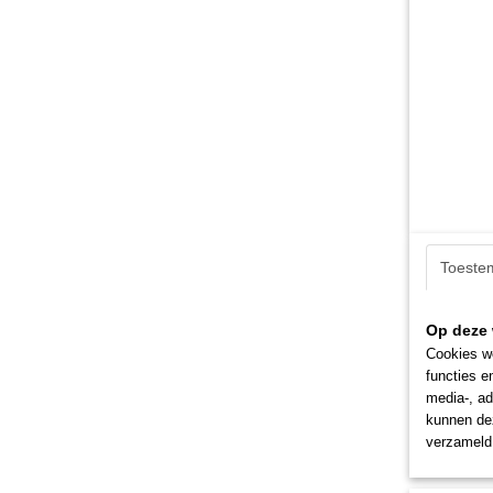
Toeste
Op deze 
Cookies wo
functies e
media-, ad
kunnen dez
verzameld 