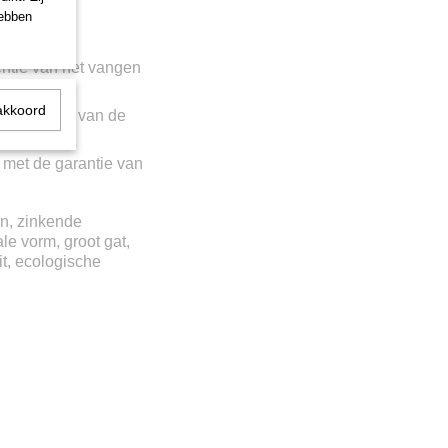
hebben
ëntie van het vangen
akkoord
stabiliteit van de
 met de garantie van
en, zinkende
ale vorm, groot gat,
it, ecologische