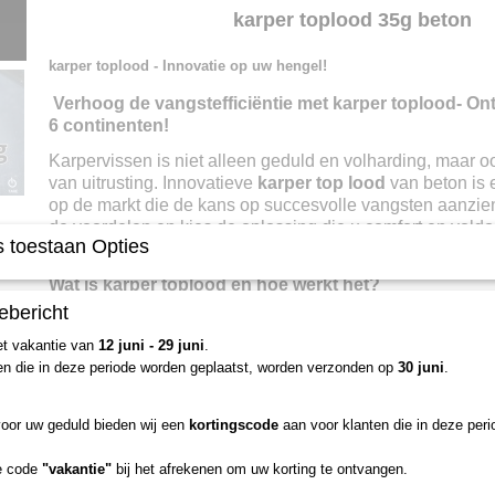
Netto gewicht
0,04 Kg
karper toplood 35g beton
Bruto gewicht
0,04 Kg
karper toplood - Innovatie op uw hengel!
Verhoog de vangstefficiëntie met karper toplood- On
6 continenten!
Karpervissen is niet alleen geduld en volharding, maar o
van uitrusting. Innovatieve
karper top lood
van beton is 
op de markt die de kans op succesvolle vangsten aanzien
de voordelen en kies de oplossing die u comfort en vold
 toestaan Opties
garandeert!
Wat is karper toplood en hoe werkt het?
ebericht
karper toplood is een conisch gewicht gemaakt van stevi
et vakantie van
12 juni - 29 juni
.
6-continentale kracht - Waarom kiezen voor ons back
en die in deze periode worden geplaatst, worden verzonden op
30 juni
.
karper top lood in onze hengelsportwinkel onderscheidt z
voor uw geduld bieden wij een
kortingscode
aan voor klanten die in deze peri
Innovatieve vorm:
De zeshoekige constructie past 
waardoor het risico op verschuiven wordt geminimal
e code
"vakantie"
bij het afrekenen om uw korting te ontvangen.
Groot oog:
Maakt het glijden van de lood over de li