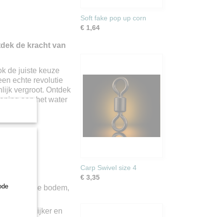
Soft fake pop up corn
€ 1,64
tdek de kracht van
ok de juiste keuze
een echte revolutie
lijk vergroot. Ontdek
oening aan het water
g beton.
lead?
Carp Swivel size 4
ich door:
€ 3,35
ode
perfect op de bodem,
iseerd.
jn gemakkelijker en