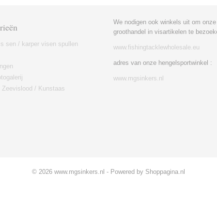
We nodigen ook winkels uit om onze
rieën
groothandel in visartikelen te bezoek
is sen / karper visen spullen
www.fishingtacklewholesale.eu
adres van onze hengelsportwinkel :
ingen
togalerij
www.mgsinkers.nl
/ Zeevislood / Kunstaas
© 2026 www.mgsinkers.nl - Powered by Shoppagina.nl