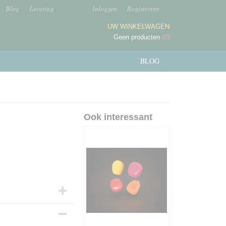
Blog
Levering
Inloggen
Registreren
UW WINKELWAGEN
Geen producten
(0)
BLOG
Ook interessant