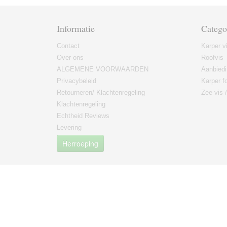
Informatie
Catego
Contact
Karper v
Over ons
Roofvis
ALGEMENE VOORWAARDEN
Aanbied
Privacybeleid
Karper fo
Retourneren/ Klachtenregeling
Zee vis 
Klachtenregeling
Echtheid Reviews
Levering
Herroeping