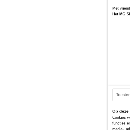
Met vriend
Het MG S
Toeste
Op deze 
Cookies wo
functies e
media-, ad