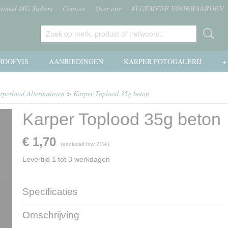
 winkel MG Sinkers
Contact
Over ons
ALGEMENE VOORWAARDEN
ROOFVIS
AANBIEDINGEN
KARPER FOTOGALERIJ
+
arperlood Alternatieven
>
Karper Toplood 35g beton
Karper Toplood 35g beton
€ 1,70
(exclusief btw 21%)
Levertijd 1 tot 3 werkdagen
Specificaties
Productcode
86-7
Omschrijving
Productcode leverancier
86-7