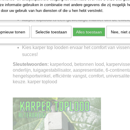
zorgen voor tevredenheid en succesvolle vangsten!
e informatie gebruiken in combinatie met andere gegevens die zij mogelijk 
Onthoud:
door uw gebruik van hun diensten of die u hen hebt verstrekt.
karper toplood is een geweldige manier om de effici
van karpers te vergroten.
opnieuw tonen
Selectie toestaan
Alles toestaan
Nee, niet 
De innovatieve vorm en het hoge gewicht garanderen 
tuigage en precisie van de aaspresentatie.
Kies karper top looden ervaar het comfort van vissen
succes!
Sleutelwoorden:
karperlood, betonnen lood, karperviss
onderlijn, tuigagestabilisator, aaspresentatie, 6-continent
hengelsportwinkel, efficiënte vangst, comfort, universalite
keuze. karper toplood