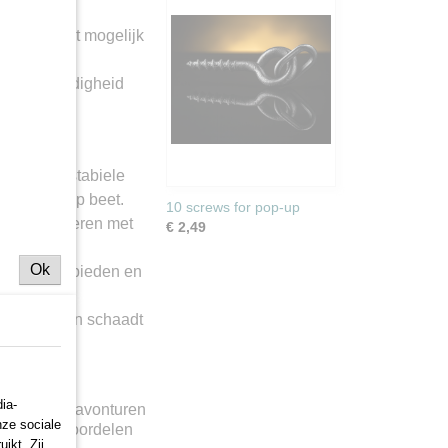
 maakt het mogelijk
eden.
ert bestendigheid
uigage en stabiele
meer kans op beet.
10 screws for pop-up
 manoeuvreren met
€ 2,49
eden.
Ok
llende visgebieden en
iendelijk en schaadt
ia-
 die uw visavonturen
nze sociale
en tal van voordelen
ikt. Zij