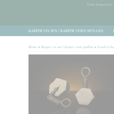
Grote hengelsport
KARPER VIS SEN / KARPER VISEN SPULLEN
Home
>
Karper vis sen / karper visen spullen
>
Loodvrij k