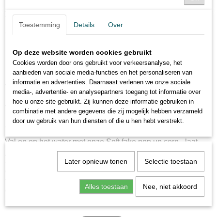
jou de kans op echt vissen. Frusterend, toch? Maar nu is het
tijd om deze plaag een halt toe te roepen!
Toestemming
Details
Over
Onze kunstmatige gele maïs is niet zomaar aas - het is een
beschermend schild voor jouw viservaring! Dankzij het
innovatieve recept en het authentieke uiterlijk maakt deze
Op deze website worden cookies gebruikt
maïs jouw aas bestand tegen die hinderlijke kreeften en
Cookies worden door ons gebruikt voor verkeersanalyse, het
kleine visjes.
aanbieden van sociale media-functies en het personaliseren van
informatie en advertenties. Daarnaast verlenen we onze sociale
Vergeet de frustratie en zeg vaarwel tegen de problemen!
media-, advertentie- en analysepartners toegang tot informatie over
Kunstmatige gele maïs werkt als een magneet voor grotere
hoe u onze site gebruikt. Zij kunnen deze informatie gebruiken in
vissen en schrikt tegelijkertijd indringers af. Haar intense
combinatie met andere gegevens die zij mogelijk hebben verzameld
kleur en realistische textuur laten vissen echt geloven dat ze
door uw gebruik van hun diensten of die u hen hebt verstrekt.
een smakelijke snack voor zich hebben.
Val op op het water met onze Soft fake pop up corn - laat
jouw viservaring onvergetelijk worden! Laat andere
aassoorten huilen van jaloezie wanneer jij moeiteloos jouw
Later opnieuw tonen
Selectie toestaan
gedroomde vis binnenhaalt. Ontdek het geheim van het
visserij succes met onze kunstmatige gele maïs - nu zal
Alles toestaan
Nee, niet akkoord
geen kreeft of kleine vis jouw plannen dwarsbomen!