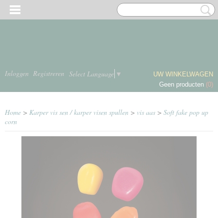
Inloggen
Registreren
Select Language
▼
UW WINKELWAGEN
Geen producten
(0)
Home
>
Karper vis sen / karper visen spullen
>
vis aas
>
Soft fake pop up
corn