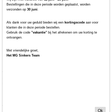
Bruto gewicht
Heb je je ooit afgevraagd waarom jouw aas altijd eindigt
Bestellingen die in deze periode worden geplaatst, worden
0,02 Kg
verzonden op
30 juni
.
als
Als dank voor uw geduld bieden wij een
kortingscode
aan voor
klanten die in deze periode bestellen.
een snack voor kreeften en kleine visjes? Hier is de
Gebruik de code
"vakantie"
bij het afrekenen om uw korting te
ontvangen.
oplossing die jouw benadering van vissen zal
Met vriendelijke groet,
veranderen!
Het MG Sinkers Team
Soft fake pop up corn
Vissen is een kunst, maar hoe beheers je het probleem dat
schijnbaar onoplosbaar lijkt? Als je genoeg hebt van de
strijd met kreeften en kleine visjes die jouw aas kaalplukken,
hebben wij voor jou een revolutionaire oplossing -
kunstmatige gele maïs!
Stel je voor: je werpt je aas uit, wacht hoopvol op een
vangst, en plotseling verschijnen er ongenode gasten.
Ok
Kreeften en kleine visjes, als vampieren 's nachts, ontnemen