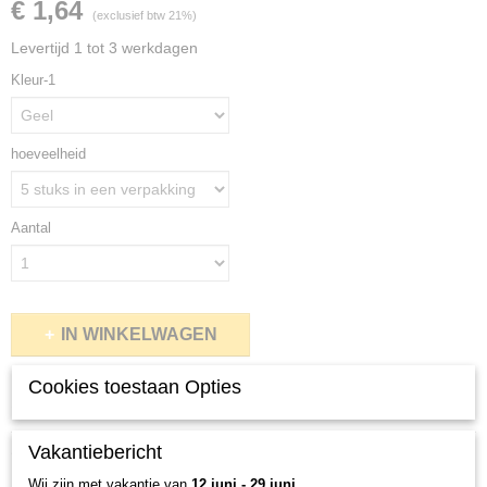
€ 1,64
(exclusief btw 21%)
Levertijd 1 tot 3 werkdagen
Kleur-1
hoeveelheid
Aantal
IN WINKELWAGEN
Cookies toestaan Opties
Specificaties
Productcode
Vakantiebericht
Omschrijving
85-7-86
Wij zijn met vakantie van
12 juni - 29 juni
.