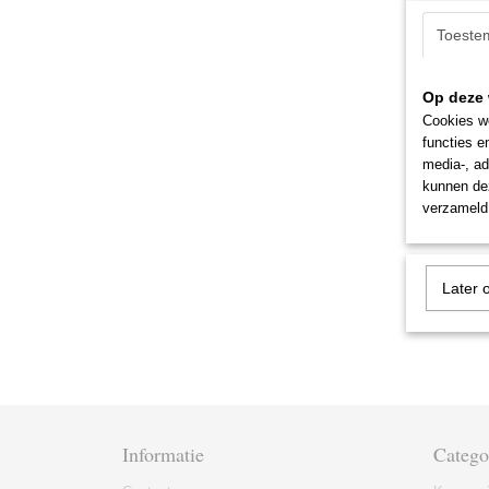
Toeste
Op deze 
Cookies wo
functies e
media-, ad
kunnen dez
verzameld 
Later 
Informatie
Catego