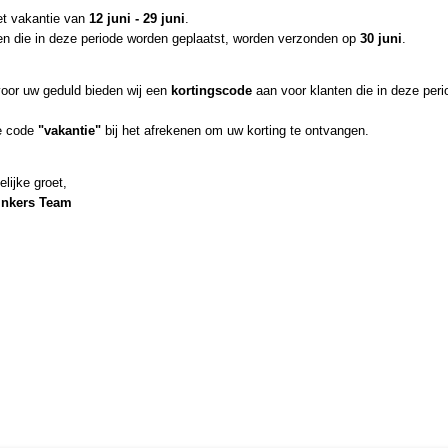
et vakantie van
12 juni - 29 juni
.
en die in deze periode worden geplaatst, worden verzonden op
30 juni
.
IN WINKELWAGEN
voor uw geduld bieden wij een
kortingscode
aan voor klanten die in deze peri
Specificaties
e code
"vakantie"
bij het afrekenen om uw korting te ontvangen.
Productcode
ku-3-60
Omschrijving
Netto gewicht
0,01 Kg
elijke groet,
Bruto gewicht
0,01 Kg
inkers Team
Imitaties van schuim slakken 5st