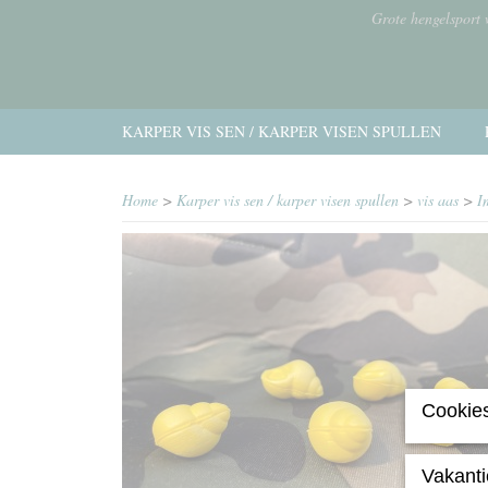
Grote hengelsport
KARPER VIS SEN / KARPER VISEN SPULLEN
Home
>
Karper vis sen / karper visen spullen
>
vis aas
>
I
Cookies
Vakanti