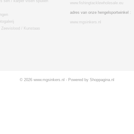
is sen / karper visen spullen
www.fishingtacklewholesale.eu
adres van onze hengelsportwinkel :
ingen
togalerij
www.mgsinkers.nl
/ Zeevislood / Kunstaas
© 2026 www.mgsinkers.nl - Powered by Shoppagina.nl