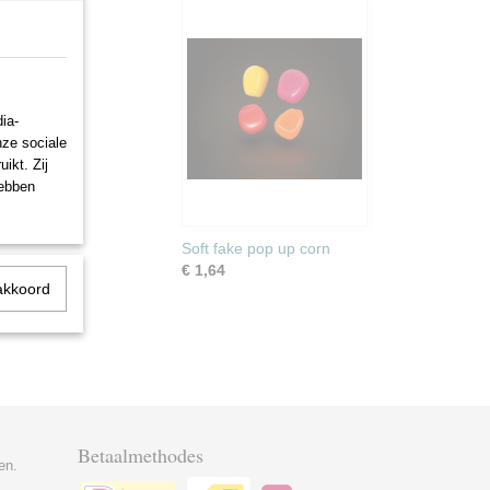
ia-
nze sociale
ikt. Zij
hebben
Soft fake pop up corn
€ 1,64
akkoord
Betaalmethodes
en.