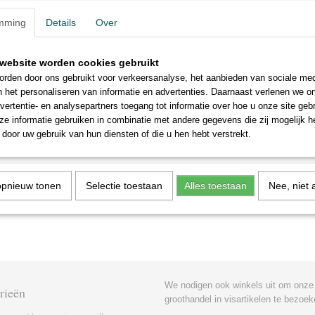
mming
Details
Over
website worden cookies gebruikt
rden door ons gebruikt voor verkeersanalyse, het aanbieden van sociale med
n het personaliseren van informatie en advertenties. Daarnaast verlenen we o
vertentie- en analysepartners toegang tot informatie over hoe u onze site gebru
e informatie gebruiken in combinatie met andere gegevens die zij mogelijk 
door uw gebruik van hun diensten of die u hen hebt verstrekt.
opnieuw tonen
Selectie toestaan
Alles toestaan
Nee, niet 
We nodigen ook winkels uit om onze
rieën
groothandel in visartikelen te bezoek