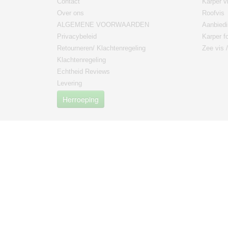
Contact
Karper v
Over ons
Roofvis
ALGEMENE VOORWAARDEN
Aanbied
Privacybeleid
Karper fo
Retourneren/ Klachtenregeling
Zee vis 
Klachtenregeling
Echtheid Reviews
Levering
Herroeping