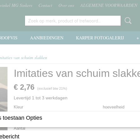
 winkel MG Sinkers
Contact
Over ons
ALGEMENE VOORWAARDEN
ROOFVIS
AANBIEDINGEN
KARPER FOTOGALERIJ
+
mitaties van schuim slakken
Imitaties van schuim slakk
€ 2,76
(exclusief btw 21%)
Levertijd 1 tot 3 werkdagen
Kleur
hoeveelheid
 toestaan Opties
Aantal
ebericht