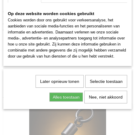
Kies voor "Mix karpergewichten " en verbind uw passie voor vissen met
een actieve betrokkenheid bij milieubescherming! De mix van gewichten
Op deze website worden cookies gebruikt
bevat 30 gewichten met een gewicht variërend van 60-200 gram. De
Cookies worden door ons gebruikt voor verkeersanalyse, het
gewichten worden willekeurig geselecteerd en het is niet mogelijk om het
aanbieden van sociale media-functies en het personaliseren van
gewicht te kiezen.
informatie en advertenties. Daarnaast verlenen we onze sociale
media-, advertentie- en analysepartners toegang tot informatie over
hoe u onze site gebruikt. Zij kunnen deze informatie gebruiken in
combinatie met andere gegevens die zij mogelijk hebben verzameld
Hengelsport winkel MG Sinkers groet u en wenst
door uw gebruik van hun diensten of die u hen hebt verstrekt.
u veel plezier met uw aankopen.
Later opnieuw tonen
Selectie toestaan
Ook interessant
Alles toestaan
Nee, niet akkoord