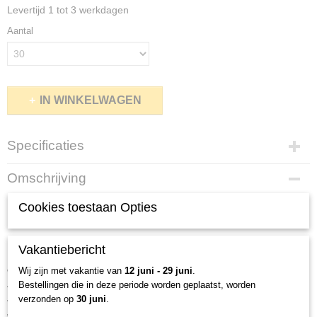
Levertijd 1 tot 3 werkdagen
Aantal
IN WINKELWAGEN
Specificaties
Productcode
Omschrijving
85-1
Netto gewicht
Cookies toestaan Opties
Mix karpergewichten
- Milieubewust
0,14 Kg
met een Praktische Set
Vakantiebericht
Wij zijn met vakantie van
12 juni - 29 juni
.
We willen graag ons unieke product "Mix karpergewichten " aan u
Bestellingen die in deze periode worden geplaatst, worden
voorstellen, verkrijgbaar in sets van 30 stuks. Dit is de ideale oplossing
verzonden op
30 juni
.
voor bewuste vissers die het milieu willen beschermen en tegelijkertijd
willen profiteren van praktische en economische gewichten.