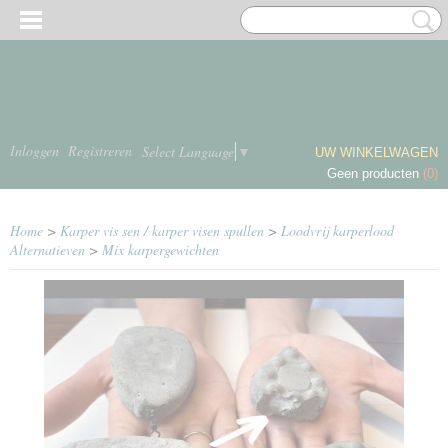
Inloggen
Registreren
Select Language
▼
UW WINKELWAGEN
Geen producten
(0)
Home
>
Karper vis sen / karper visen spullen
>
Loodvrij karperlood
Alternatieven
>
Mix karpergewichten