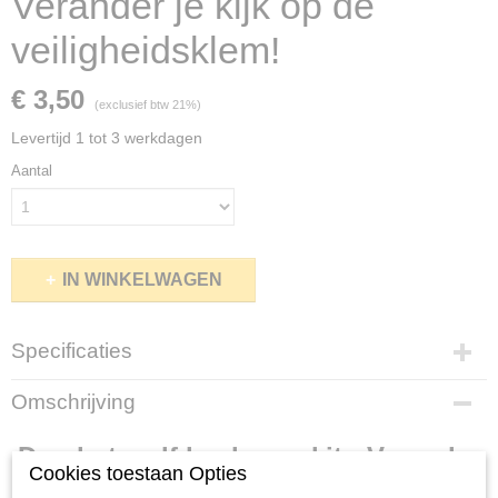
Verander je kijk op de
veiligheidsklem!
€ 3,50
(exclusief btw 21%)
Levertijd 1 tot 3 werkdagen
Aantal
IN WINKELWAGEN
Specificaties
Productcode
Omschrijving
SK-1
Netto gewicht
Doe-het- zelf leadcore -kit - Verander
0,10 Kg
Cookies toestaan Opties
Bruto gewicht