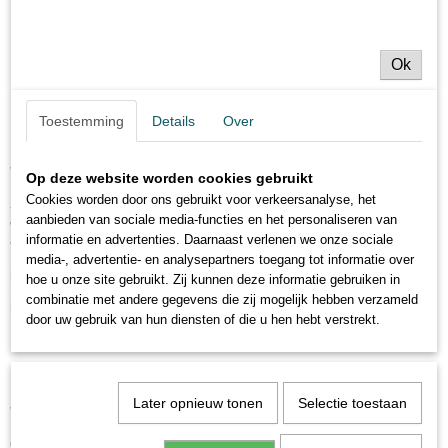
Eenvoudig te monteren:
De kit is eenvoudig te monteren,
zelfs voor beginnende vissers.
Ok
Duurzaamheid:
Gemaakt van hoogwaardige materialen,
is de
kit bestand tegen slijtage en overleeft zelfs de zwaarste
Toestemming
Details
Over
omstandigheden.
Verander je kijk op de veiligheidsklem!
Op deze website worden cookies gebruikt
Cookies worden door ons gebruikt voor verkeersanalyse, het
Je hoeft de veiligheidsklem niet langer te zien als een ingewikkeld en
aanbieden van sociale media-functies en het personaliseren van
weinig effectief onderdeel van de rig.
De doe-het-zelf leadcore-kit met
informatie en advertenties. Daarnaast verlenen we onze sociale
veiligheidsklem is een innovatie die je karpervisserij kan revolutioneren.
media-, advertentie- en analysepartners toegang tot informatie over
Probeer het vandaag nog en ervaar hoe effectief het kan zijn!
hoe u onze site gebruikt. Zij kunnen deze informatie gebruiken in
combinatie met andere gegevens die zij mogelijk hebben verzameld
In de kit:
door uw gebruik van hun diensten of die u hen hebt verstrekt.
12 elementen
De set bevat geen leadcore
Later opnieuw tonen
Selectie toestaan
Van één kit kun je 2 rigs met veiligheidsklem maken!
Onthoud: