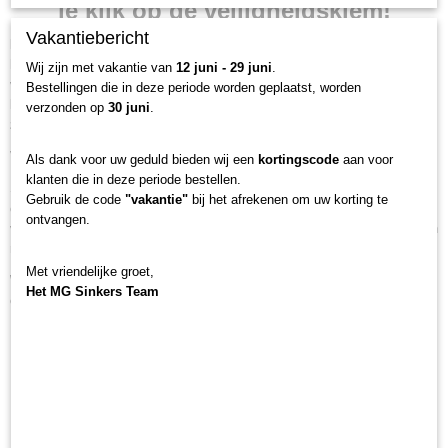
je kijk op de veiligheidsklem!
0,10 Kg
Vakantiebericht
Ben je het zat om saaie rigs te gebruiken en geen vangsten te
hebben? Ben je op zoek naar een manier om je presentatie te
Wij zijn met vakantie van
12 juni - 29 juni
.
verlevendigen en je kansen op het vangen van karper te vergroten?
Bestellingen die in deze periode worden geplaatst, worden
De doe-het-zelf leadcore-kit met veiligheidsklem kan de oplossing
verzonden op
30 juni
.
zijn waar je naar op zoek bent!
Vergeet ingewikkelde knopen en ineffectieve rigs!
Als dank voor uw geduld bieden wij een
kortingscode
aan voor
klanten die in deze periode bestellen.
Stel je een rig voor die niet alleen eenvoudig te monteren is,
maar ook
Gebruik de code
"vakantie"
bij het afrekenen om uw korting te
een ongekende veelzijdigheid biedt.
De doe-het-zelf leadcore-kit met
ontvangen.
veiligheidsklem maakt het mogelijk om maar liefst 6 verschillende soorten
rigs te creëren,
afhankelijk van je voorkeuren en behoeften.
Met vriendelijke groet,
Waarom is de doe-het-zelf leadcore-kit met veiligheidsklem zo
Het MG Sinkers Team
effectief?
Veelzijdigheid:
De kit maakt het mogelijk om 6 verschillende
soorten rigs te creëren,
waardoor het een perfect hulpmiddel is
voor elke situatie.
Veiligheid:
De veiligheidsklem zorgt voor een veilige
bevrijding van de karper in geval van lijnbreuk.