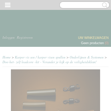
Inloggen
Registreren
UW WINKELWAGEN
Geen producten
(0)
Home
>
Karper vis sen / karper visen spullen
>
Onderlijnen & Systemen
>
Doe-het- zelf leadcore -kit - Verander je kijk op de veiligheidsklem!