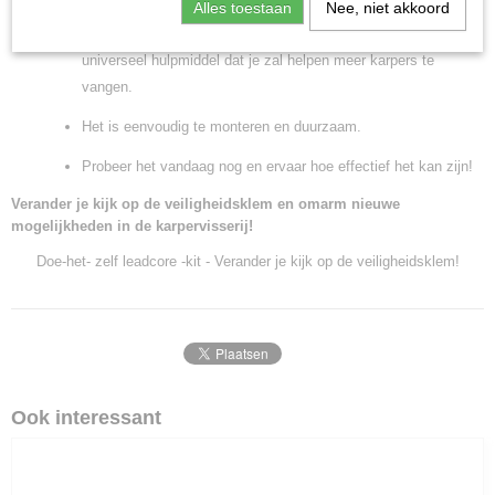
Alles toestaan
Nee, niet akkoord
De doe-het-zelf leadcore-kit met veiligheidsklem is een
universeel hulpmiddel dat je zal helpen meer karpers te
vangen.
Het is eenvoudig te monteren en duurzaam.
Probeer het vandaag nog en ervaar hoe effectief het kan zijn!
Verander je kijk op de veiligheidsklem en omarm nieuwe
mogelijkheden in de karpervisserij!
Doe-het- zelf leadcore -kit - Verander je kijk op de veiligheidsklem!
Ook interessant