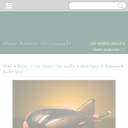
Inloggen
Registreren
Select Language
▼
UW WINKELWAGEN
Geen producten
(0)
Home
>
Karper vis sen / karper visen spullen
>
Onderlijnen & Systemen
>
Rocket Spod