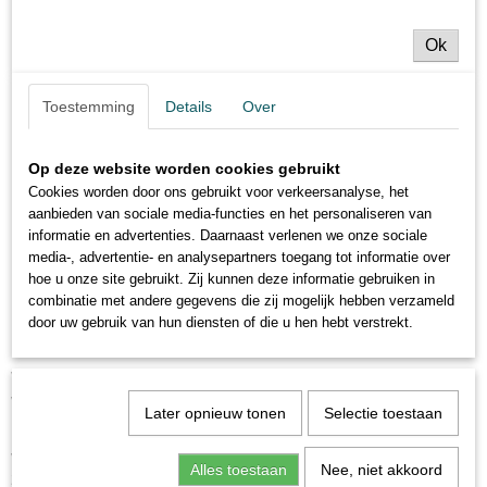
Stabiel in de vlucht:
De boot kantelt niet tijdens de
worp, wat zorgt voor precisie bij het voeren.
Ok
Snelle opening:
Na het raken van het water opent de
boot zich onmiddellijk en komt de aas in de visplaats
Toestemming
Details
Over
vrij.
Universeel:
De boot kan worden gebruikt met
verschillende soorten aas, pellets en maïs.
Op deze website worden cookies gebruikt
Cookies worden door ons gebruikt voor verkeersanalyse, het
Rocket Spood - ideaal voor elke visser:
aanbieden van sociale media-functies en het personaliseren van
informatie en advertenties. Daarnaast verlenen we onze sociale
Ervaren vissers:
De boot maakt precisievoeren
media-, advertentie- en analysepartners toegang tot informatie over
mogelijk op moeilijk bereikbare plaatsen.
hoe u onze site gebruikt. Zij kunnen deze informatie gebruiken in
Beginnende vissers:
Het gebruiksgemak en de
combinatie met andere gegevens die zij mogelijk hebben verzameld
stabiliteit in de vlucht maken het werpen zelfs voor
door uw gebruik van hun diensten of die u hen hebt verstrekt.
beginners gemakkelijk.
Vergroot uw vangstkansen met de Rocket Spood
voerboot!
Later opnieuw tonen
Selectie toestaan
Bestel de Rocket Spod voerboot vandaag nog en ervaar het
verschil! Precisievoeren, grote afstanden en gebruiksgemak
Alles toestaan
Nee, niet akkoord
zijn slechts enkele van de voordelen van dit product.