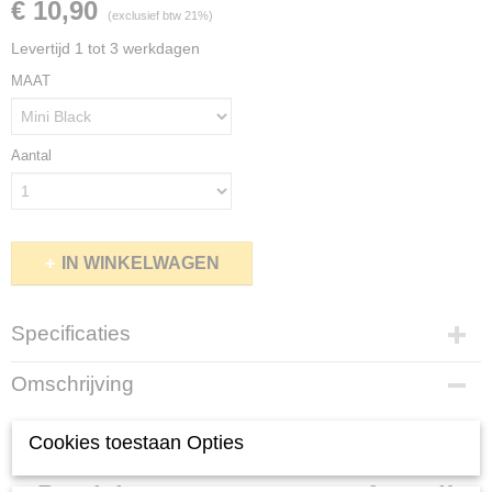
€ 10,90
(exclusief btw 21%)
Levertijd 1 tot 3 werkdagen
MAAT
Aantal
IN WINKELWAGEN
Specificaties
Productcode
Omschrijving
RA-201-76
Netto gewicht
Raket Voerboot Rocket Spod -
Cookies toestaan Opties
0,20 Kg
Bruto gewicht