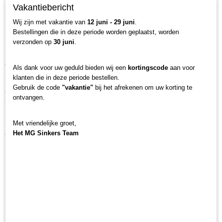
Precisie voeren op grote afstand!
0,20 Kg
Vakantiebericht
Wij zijn met vakantie van
12 juni - 29 juni
.
Hengelsport winkel MG Sinkers wenst je veel
Bestellingen die in deze periode worden geplaatst, worden
plezier aan het water met onze producte!
verzonden op
30 juni
.
Vergroot uw vangstkansen met de Rocket Spod
voerboot!
Als dank voor uw geduld bieden wij een
kortingscode
aan voor
klanten die in deze periode bestellen.
Bent u op zoek naar een manier om precies te voeren op
Gebruik de code
"vakantie"
bij het afrekenen om uw korting te
grote afstand? De Rocket Spod voerboot is de perfecte
ontvangen.
oplossing voor elke visser! Gemaakt van duurzaam plastic,
is deze boot bestand tegen beschadigingen en zorgt voor
langdurig gebruik.
Met vriendelijke groet,
Het MG Sinkers Team
Voordelen van de Rocket Spod voerboot:
Grote capaciteit:
Hiermee kunt u een grote
hoeveelheid aas op de gekozen locatie afleveren, wat
de aantrekkelijkheid van de visplaats voor vissen
vergroot.
Aërodynamische vorm:
Zorgt voor nauwkeurige
worpen op grote afstand, zelfs bij harde wind.