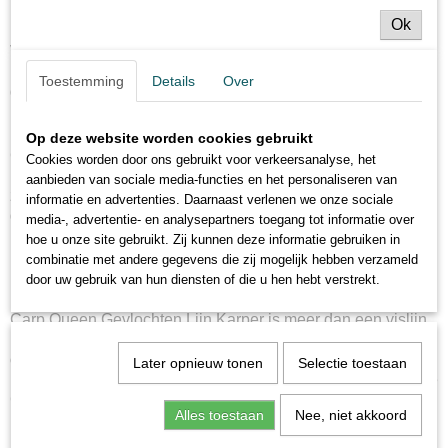
Dankzij de minimale rek van Carp Queen Gevlochten Lijn
Ok
Karper ervaar je elke aanbeet met haarscherpe precisie.
Voel zelfs de meest subtiele trillingen, ongeacht de afstand.
Met deze lijn mis je geen enkele kans om de karper van je
Toestemming
Details
Over
dromen aan de haak te slaan.
Duurzaamheid voor langdurig visplezier:
Op deze website worden cookies gebruikt
Carp Queen Gevlochten Lijn Karper is niet alleen sterk,
Cookies worden door ons gebruikt voor verkeersanalyse, het
maar ook ontzettend duurzaam. De 8-draads constructie
aanbieden van sociale media-functies en het personaliseren van
zorgt ervoor dat de lijn zijn vorm behoudt, zelfs na intensief
informatie en advertenties. Daarnaast verlenen we onze sociale
gebruik. Vis na vis, jaar na jaar, ervaar je de ongeëvenaarde
media-, advertentie- en analysepartners toegang tot informatie over
prestaties van deze toplijn.
hoe u onze site gebruikt. Zij kunnen deze informatie gebruiken in
combinatie met andere gegevens die zij mogelijk hebben verzameld
Maak kennis met de nieuwe koning van de
door uw gebruik van hun diensten of die u hen hebt verstrekt.
karpervisserij:
Carp Queen Gevlochten Lijn Karper is meer dan een vislijn,
het is een wapenrusting voor de ware karperheld. Kies voor
onbreekbare kracht, ultieme precisie en langdurig visplezier.
Later opnieuw tonen
Selectie toestaan
Ervaar het verschil en laat je verrassen door de vangsten die
Carp Queen Gevlochten Lijn Karper mogelijk maakt.
Alles toestaan
Nee, niet akkoord
De beste gevlochten karperlijn? De keuze is simpel.