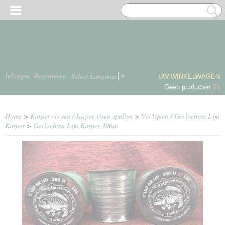
Inloggen
Registreren
Select Language
▼
UW WINKELWAGEN
Geen producten
(0)
Home
>
Karper vis sen / karper visen spullen
>
Vis lijnen / Gevlochten Lijn
Karper
>
Gevlochten Lijn Karper 300m