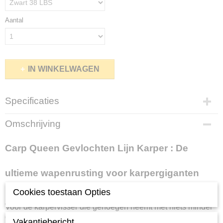
Aantal
IN WINKELWAGEN
Specificaties
Productcode
Omschrijving
B-4-119
Netto gewicht
Carp Queen Gevlochten Lijn Karper : De
0,25 Kg
Bruto gewicht
ultieme wapenrusting voor karpergiganten
0,25 Kg
De onzichtbare kracht achter onvergetelijke vangsten.
Cookies toestaan Opties
Voor de karpervisser die genoegen neemt met niets minder
dan het beste, is er nu Carp Queen Gevlochten Lijn Karper.
Vakantiebericht