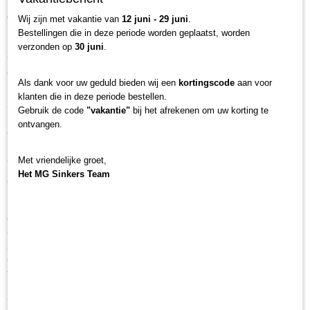
Deze revolutionaire vislijn is ontworpen om grenzen te
verleggen en jou oog in oog te brengen met de
Wij zijn met vakantie van
12 juni - 29 juni
.
karperkoning.
Bestellingen die in deze periode worden geplaatst, worden
verzonden op
30 juni
.
300 meter pure kracht in twee camouflagekleuren:
Vergeet het gevecht met de vis, met Carp Queen Karper
Als dank voor uw geduld bieden wij een
kortingscode
aan voor
Gevlochten Lijn vecht je enkel met de gigant die aan de
klanten die in deze periode bestellen.
andere kant van de lijn bijt. Met een lengte van 300 meter
Gebruik de code
"vakantie"
bij het afrekenen om uw korting te
heb je ruim voldoende reserves om zelfs de meest
ontvangen.
onverwachte vluchten van die karperreus op te vangen. Kies
uit de kleuren zwart of 'water weed' voor perfecte
camouflage op elk watertype.
Met vriendelijke groet,
Het MG Sinkers Team
Onbreekbare precisie:
Laat je niet misleiden door de dunne diameter van deze
gevlochten lijn. Carp Queen Gevlochten Lijn Karper is
gemaakt van 8 vezels, wat resulteert in ongekende kracht en
slijtvastheid. Deze lijn trotseert de meest ruwe
omstandigheden en scherpste obstakels zonder te breken of
te rafelen.
Aanbeten voelen op kilometerafstand: