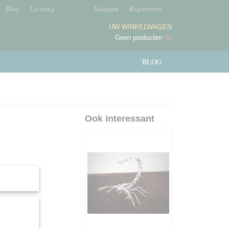
Blog
Levering
Inloggen
Registreren
UW WINKELWAGEN
Geen producten
(0)
BLOG
Ook interessant