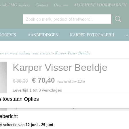
 winkel MG Sinkers
Contact
Over ons
ALGEMENE VOORWAARDEN
ROOFVIS
AANBIEDINGEN
KARPER FOTOGALERIJ
+
ren en meer cadeau voor vissers
>
Karper Visser Beeldje
Karper Visser Beeldje
€ 70,40
€ 88,00
(exclusief btw 21%)
Levertijd 1 tot 3 werkdagen
 toestaan Opties
Aantal
ebericht
et vakantie van
12 juni - 29 juni
.
IN WINKELWAGEN