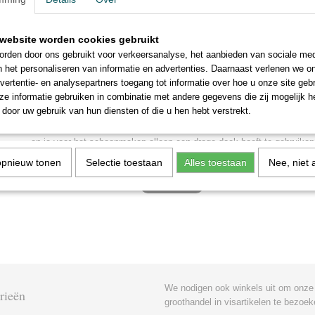
Aarzel dus niet en bestel nu dit prachtige beeldje voor jezelf of een v
Afmetingen van de figuur van vissers aan de kust:
website worden cookies gebruikt
lengte:23cm
rden door ons gebruikt voor verkeersanalyse, het aanbieden van sociale med
breedte:15cm
n het personaliseren van informatie en advertenties. Daarnaast verlenen we o
hoogte:17cm
vertentie- en analysepartners toegang tot informatie over hoe u onze site gebru
e informatie gebruiken in combinatie met andere gegevens die zij mogelijk 
Gewicht:400 gram
door uw gebruik van hun diensten of die u hen hebt verstrekt.
Het beeldje "Karper Visser Beeldje " is geheel van metaal, het metaa
andere metalen onderdelen en het rvs materiaal zorgen ervoor dat je b
en je voor het schoonmaken alleen een droge doek hoeft te gebruiken
opnieuw tonen
Selectie toestaan
Alles toestaan
Nee, niet 
We nodigen ook winkels uit om onze
rieën
groothandel in visartikelen te bezoek