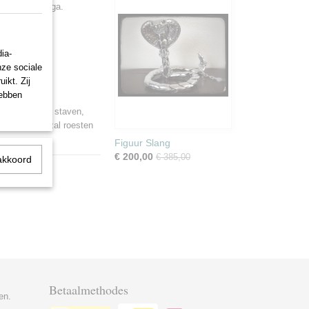
riend of collega.
ia-
nze sociale
ikt. Zij
hebben
l, de moeren, staven,
eeldje nooit zal roesten
.
Figuur Slang
€ 200,00
€ 385,00
akkoord
Betaalmethodes
en.