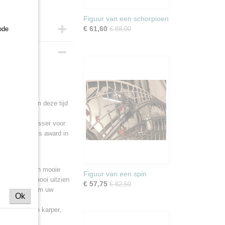
Figuur van een schorpioen
€ 61,60
ode
€ 88,00
je
ijk aan vis.
t te hebben om deze tijd
mede-karpervisser voor
erfect zijn als award in
r waar hij een mooie
Figuur van een spin
 het er even mooi uitzien
€ 57,75
€ 82,50
 prettig zijn om uw
Ok
van een mooie karper,