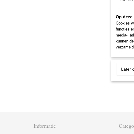
Op deze 
Cookies wo
functies e
media-, ad
kunnen dez
verzameld 
Later 
Informatie
Catego